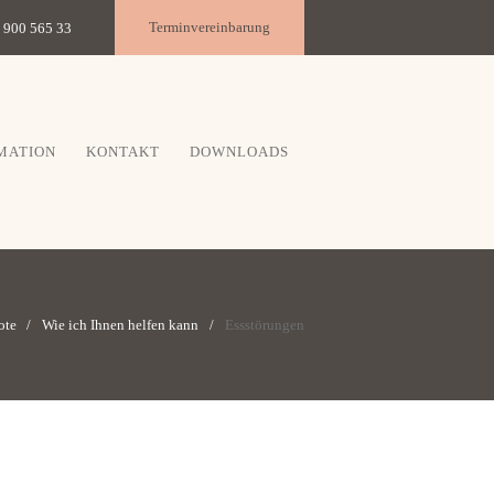
Terminvereinbarung
 900 565 33
MATION
KONTAKT
DOWNLOADS
ote
Wie ich Ihnen helfen kann
Essstörungen